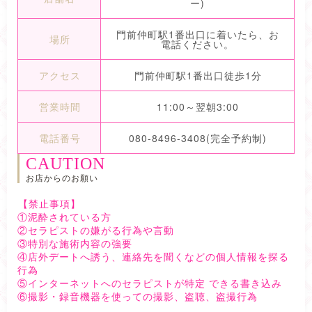
ー)
門前仲町駅1番出口に着いたら、お
場所
電話ください。
アクセス
門前仲町駅1番出口徒歩1分
営業時間
11:00～翌朝3:00
電話番号
080-8496-3408(完全予約制)
CAUTION
お店からのお願い
【禁止事項】
①泥酔されている方
②セラピストの嫌がる行為や言動
③特別な施術内容の強要
④店外デートへ誘う、連絡先を聞くなどの個人情報を探る
行為
⑤インターネットへのセラピストが特定 できる書き込み
⑥撮影・録音機器を使っての撮影、盗聴、盗撮行為