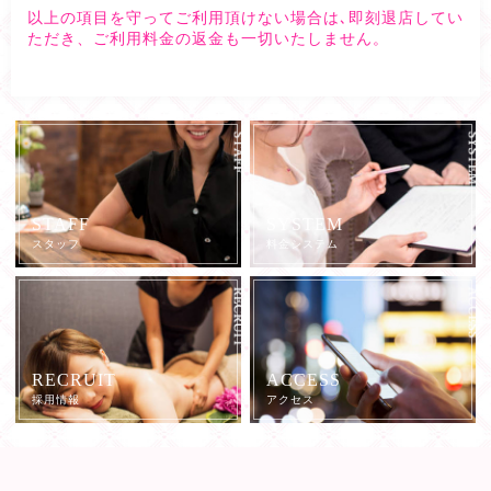
以上の項目を守ってご利用頂けない場合は､即刻退店してい
ただき、ご利用料金の返金も一切いたしません。
STAFF
SYSTEM
スタッフ
料金システム
RECRUIT
ACCESS
採用情報
アクセス