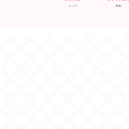
-トップ-
-料金-