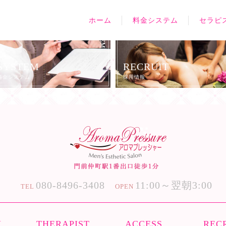
ホーム
料金システム
セラピ
SYSTEM
RECRUIT
料金システム
採用情報
080-8496-3408
11:00～翌朝3:00
TEL
OPEN
M
THERAPIST
ACCESS
REC