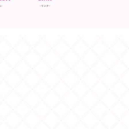
人-
-リンク-